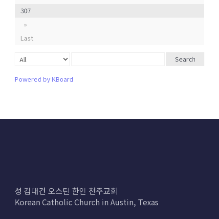
307
»
Last
Search
Powered by KBoard
성 김대건 오스틴 한인 천주교회
Korean Catholic Church in Austin, Texas