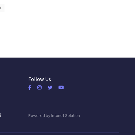
t
Follow Us
g
Powered by
Intonet Solution