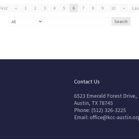
First
«
1
2
3
4
5
6
7
8
9
10
»
Las
Search
Contact Us
6523 Emerald Forest Drive,
Austin, TX 78745
Phone: (512) 326-3225
Email:
office@kcc-austin.or