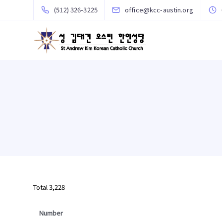
(512) 326-3225
office@kcc-austin.org
Total 3,228
Number