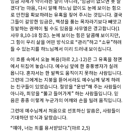
임금 자체가 악이라는 말이 아니라, ‘임금이 없으면 못 살
겠다’는 마음, 다시 말해 하느님 없이도 눈에 보이는 힘으
로 안전을 확보하려는 유혹을 짚어 주시는 것입니다. 결국
그들이 갈망한 임금은, 백성을 품는 목자라기보다 빼앗고
징발하는 권력이 될 수도 있음을 사무엘은 경고합니다(1
사무 8,10-18 참조). 눈에 보이는 힘은 달콤해 보이지만,
그 힘이 우리 삶을 어떤 방식으로 “관리”하고 “소유”하려
들 수 있는지를 하느님께서 미리 드러내 보이십니다.
이 흐름 속에서 오늘 복음(마르 2,1-12)은 그 유혹을 정면
에서 뒤집어 놓습니다. 예수님 앞에 한 중풍병자가 실려
옵니다. 혼자서는 한 발짝도 움직이지 못하는 사람입니다.
그런데 그에게는 지붕을 뜯어서라도 예수님께 닿게 하려
는 친구들이 있었습니다. 절망을 “운반”해 주는 사람들이
아니라, 희망을 “뚫고 들어가게” 하는 사람들입니다. 믿
음은 종종 이렇게 누군가의 어깨와 손을 빌려 움직입니다.
그런데 예수님께서 처음으로 선포하신 말씀은, 사람들이
기대하던 방식과 달랐습니다.
“얘야, 너는 죄를 용서받았다.”(마르 2,5)