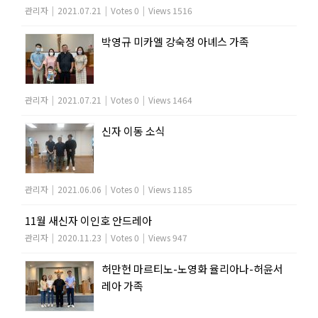
관리자
|
2021.07.21
|
Votes 0
|
Views 1516
박영규 미카엘 강숙정 아녜스 가족
관리자
|
2021.07.21
|
Votes 0
|
Views 1464
신자 이동 소식
관리자
|
2021.06.06
|
Votes 0
|
Views 1185
11월 새신자 이인호 안드레아
관리자
|
2020.11.23
|
Votes 0
|
Views 947
허만헌 마르티노-노영화 율리아나-허윤서
레아 가족