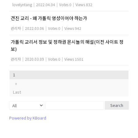
lovelyntang
|
2022.04.04
|
Votes 0
|
Views 832
견진 교리 - 왜 가톨릭 영성이어야 하는가
관리자
|
2022.03.06
|
Votes 0
|
Views 942
가톨릭 교리서 정보 및 정하권 몬시뇰의 해설(이전 사이트 정
보)
관리자
|
2020.03.09
|
Votes 0
|
Views 1501
1
»
Last
Search
Powered by KBoard