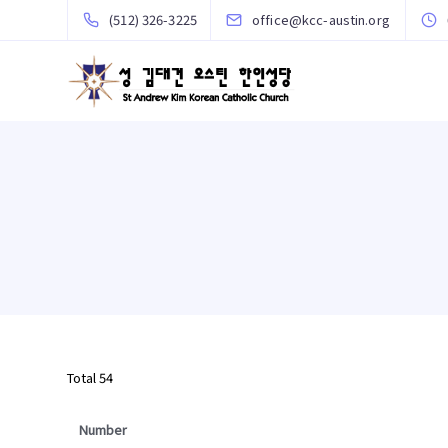
(512) 326-3225
office@kcc-austin.org
Total 54
Number