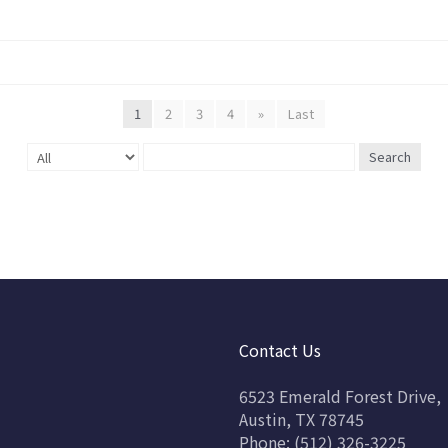
1
2
3
4
»
Last
Search
Contact Us
6523 Emerald Forest Drive,
Austin, TX 78745
Phone: (512) 326-3225