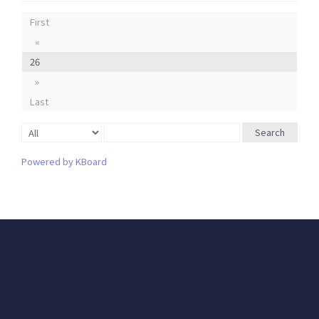
First
«
26
»
Last
Search
Powered by KBoard