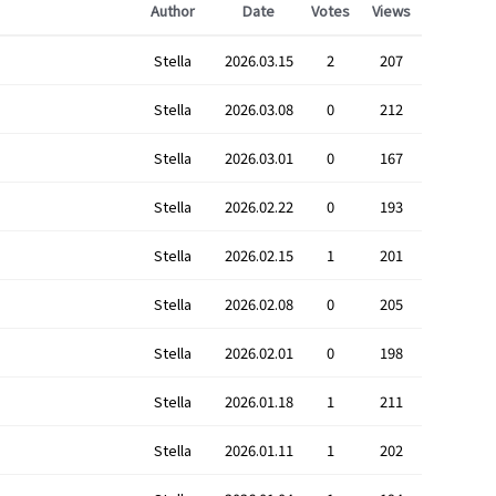
Author
Date
Votes
Views
Stella
2026.03.15
2
207
Stella
2026.03.08
0
212
Stella
2026.03.01
0
167
Stella
2026.02.22
0
193
Stella
2026.02.15
1
201
Stella
2026.02.08
0
205
Stella
2026.02.01
0
198
Stella
2026.01.18
1
211
Stella
2026.01.11
1
202