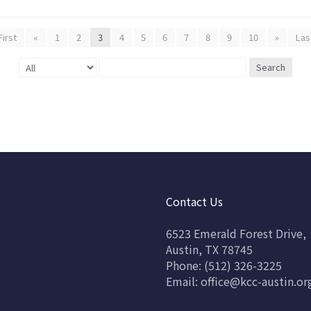
First
«
1
2
3
4
5
6
7
8
9
10
»
Las
Search
Contact Us
6523 Emerald Forest Drive,
Austin, TX 78745
Phone: (512) 326-3225
Email:
office@kcc-austin.or