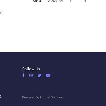
Stella
2026.01.04
1
194
t
Follow Us
g
Powered by
Intonet Solution