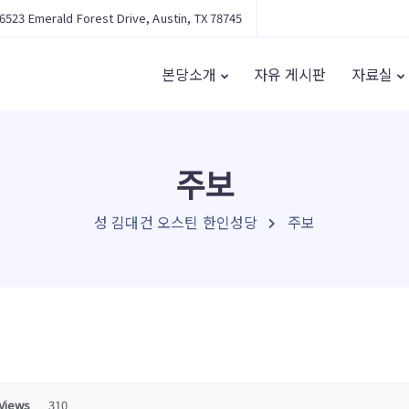
6523 Emerald Forest Drive, Austin, TX 78745
본당소개
자유 게시판
자료실
주보
성 김대건 오스틴 한인성당
주보
Views
310