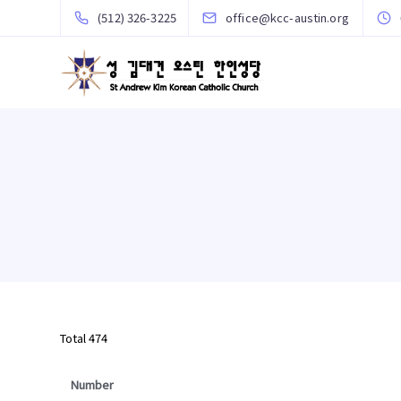
(512) 326-3225
office@kcc-austin.org
Total 474
Number