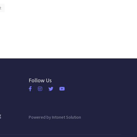
t
Follow Us
g
Powered by
Intonet Solution