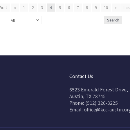
First
«
1
2
3
4
5
6
7
8
9
10
»
Las
Search
Contact Us
6523 Emerald Forest Drive,
Austin, TX 78745
Phone: (512) 326-3225
Email:
office@kcc-austin.or