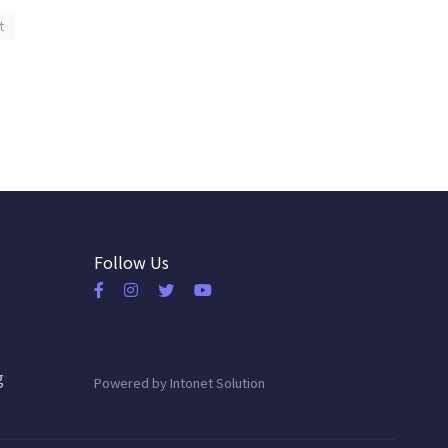
t
Follow Us
g
Powered by
Intonet Solution