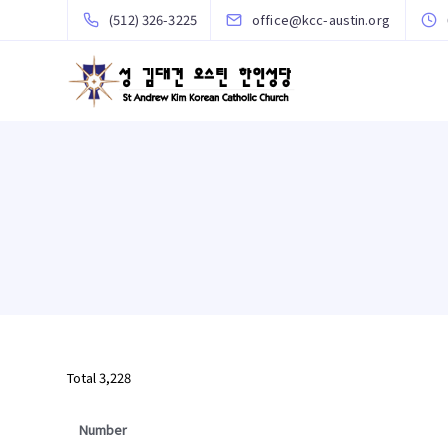
(512) 326-3225
office@kcc-austin.org
Total 3,228
Number