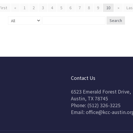
First
«
1
2
3
4
5
6
7
8
9
10
»
Las
Search
Contact Us
6523 Emerald Forest Drive,
Austin, TX 78745
Phone: (512) 326-3225
Email:
office@kcc-austin.or