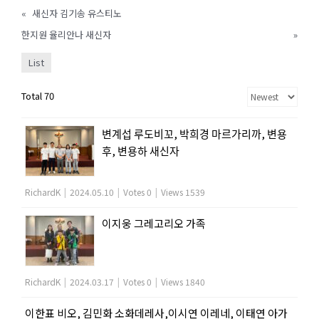
«
새신자 김기송 유스티노
한지원 율리안나 새신자
»
List
Total 70
변계섭 루도비꼬, 박희경 마르가리까, 변용
후, 변용하 새신자
RichardK
|
2024.05.10
|
Votes 0
|
Views 1539
이지웅 그레고리오 가족
RichardK
|
2024.03.17
|
Votes 0
|
Views 1840
이한표 비오, 김민화 소화데레사,이시연 이레네, 이태연 아가